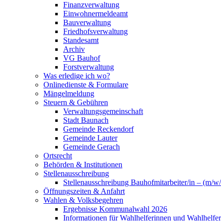
Finanzverwaltung
Einwohnermeldeamt
Bauverwaltung
Friedhofsverwaltung
Standesamt
Archiv
VG Bauhof
Forstverwaltung
Was erledige ich wo?
Onlinedienste & Formulare
Mängelmeldung
Steuern & Gebühren
Verwaltungsgemeinschaft
Stadt Baunach
Gemeinde Reckendorf
Gemeinde Lauter
Gemeinde Gerach
Ortsrecht
Behörden & Institutionen
Stellenausschreibung
Stellenausschreibung Bauhofmitarbeiter/in – (m/w/
Öffnungszeiten & Anfahrt
Wahlen & Volksbegehren
Ergebnisse Kommunalwahl 2026
Informationen für Wahlhelferinnen und Wahlhelfer