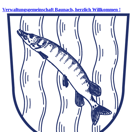
Verwaltungsgemeinschaft Baunach, herzlich Willkommen !