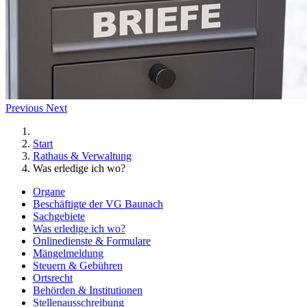
Previous
Next
Start
Rathaus & Verwaltung
Was erledige ich wo?
Organe
Beschäftigte der VG Baunach
Sachgebiete
Was erledige ich wo?
Onlinedienste & Formulare
Mängelmeldung
Steuern & Gebühren
Ortsrecht
Behörden & Institutionen
Stellenausschreibung