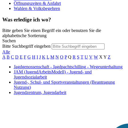
Öffnungszeiten & Anfahrt
Wahlen & Volksbegehren
Was erledige ich wo?
Bitte geben Sie einen Begriff ein oder benutzen Sie die
alphabetische Sortierung
Suchen
Bitte Suchbegriff eingeben
Alle
A
B
C
D
E
F
G
H
I
J
K
L
M
N
O
P
Q
R
S
T
U
V
W
X
Y
Z
Jagdgenossenschaft - Jagdpachtschilling - Wegeunterhaltung
JAM (JugendArbeitsModell) - Jugend- und
Jugendsozialarbeit
Jugend-, Schul- und Sportveranstaltungen (Beantragung
Nutzung)
Jugendzentrum, Jugendarbeit