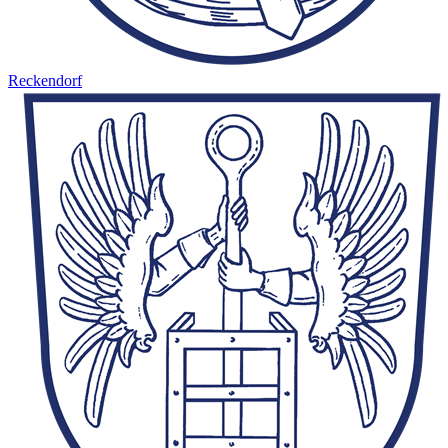
Reckendorf