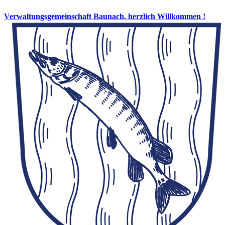
Verwaltungsgemeinschaft Baunach, herzlich Willkommen !