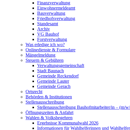
Finanzverwaltung
Einwohnermeldeamt
Bauverwaltung
Friedhofsverwaltung
Standesamt
Archiv
VG Bauhof
Forstverwaltung
Was erledige ich wo?
Onlinedienste & Formulare
Mängelmeldung
Steuern & Gebühren
Verwaltungsgemeinschaft
Stadt Baunach
Gemeinde Reckendorf
Gemeinde Lauter
Gemeinde Gerach
Ortsrecht
Behörden & Institutionen
Stellenausschreibung
Stellenausschreibung Bauhofmitarbeiter/in – (m/w/
Öffnungszeiten & Anfahrt
Wahlen & Volksbegehren
Ergebnisse Kommunalwahl 2026
Informationen für Wahlhelferinnen und Wahlhelfer