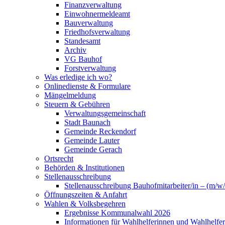
Finanzverwaltung
Einwohnermeldeamt
Bauverwaltung
Friedhofsverwaltung
Standesamt
Archiv
VG Bauhof
Forstverwaltung
Was erledige ich wo?
Onlinedienste & Formulare
Mängelmeldung
Steuern & Gebühren
Verwaltungsgemeinschaft
Stadt Baunach
Gemeinde Reckendorf
Gemeinde Lauter
Gemeinde Gerach
Ortsrecht
Behörden & Institutionen
Stellenausschreibung
Stellenausschreibung Bauhofmitarbeiter/in – (m/w/
Öffnungszeiten & Anfahrt
Wahlen & Volksbegehren
Ergebnisse Kommunalwahl 2026
Informationen für Wahlhelferinnen und Wahlhelfer