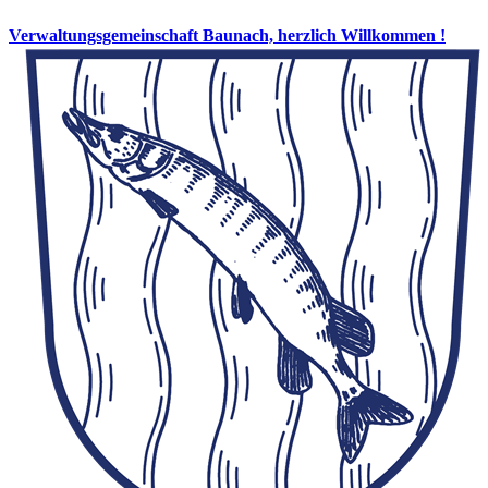
Verwaltungsgemeinschaft Baunach, herzlich Willkommen !