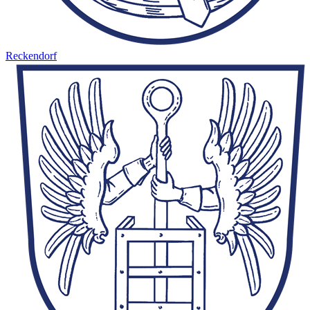
Reckendorf