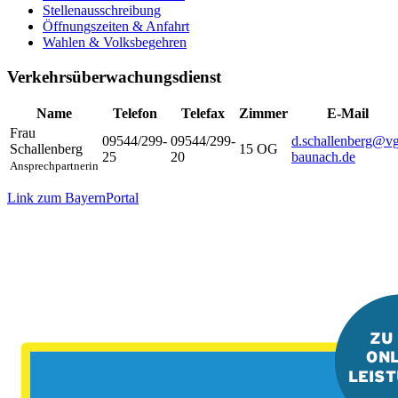
Stellenausschreibung
Öffnungszeiten & Anfahrt
Wahlen & Volksbegehren
Verkehrsüberwachungsdienst
Name
Telefon
Telefax
Zimmer
E-Mail
Frau
09544/299-
09544/299-
d.schallenberg@vg
Schallenberg
15 OG
25
20
baunach.de
Ansprechpartnerin
Link zum BayernPortal