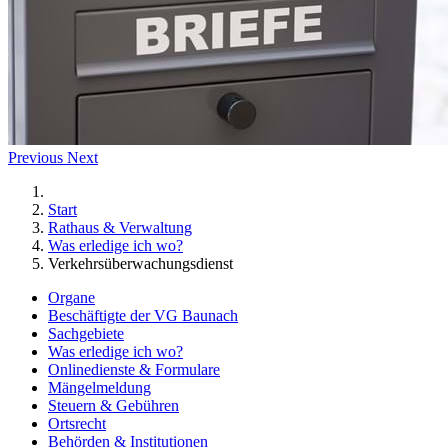
Previous
Next
Start
Rathaus & Verwaltung
Was erledige ich wo?
Verkehrsüberwachungsdienst
Organe
Beschäftigte der VG Baunach
Sachgebiete
Was erledige ich wo?
Onlinedienste & Formulare
Mängelmeldung
Steuern & Gebühren
Ortsrecht
Behörden & Institutionen