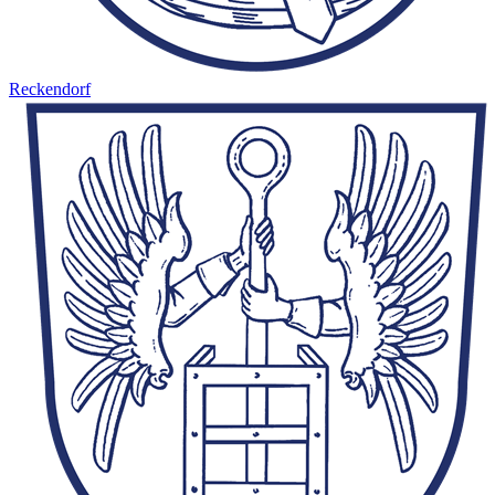
Reckendorf