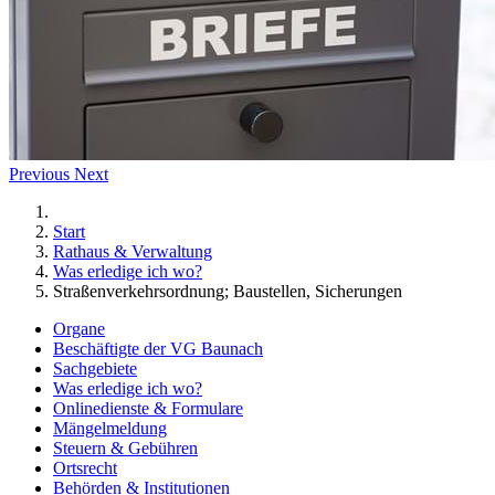
Previous
Next
Start
Rathaus & Verwaltung
Was erledige ich wo?
Straßenverkehrsordnung; Baustellen, Sicherungen
Organe
Beschäftigte der VG Baunach
Sachgebiete
Was erledige ich wo?
Onlinedienste & Formulare
Mängelmeldung
Steuern & Gebühren
Ortsrecht
Behörden & Institutionen