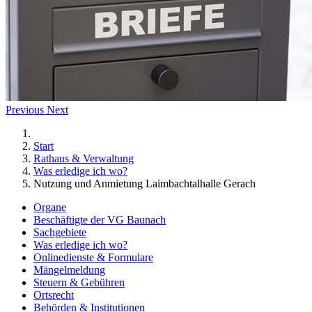
Previous
Next
Start
Rathaus & Verwaltung
Was erledige ich wo?
Nutzung und Anmietung Laimbachtalhalle Gerach
Organe
Beschäftigte der VG Baunach
Sachgebiete
Was erledige ich wo?
Onlinedienste & Formulare
Mängelmeldung
Steuern & Gebühren
Ortsrecht
Behörden & Institutionen