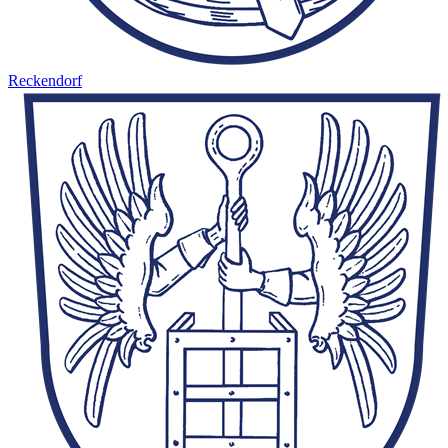
Reckendorf