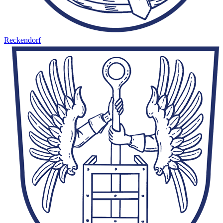
Reckendorf