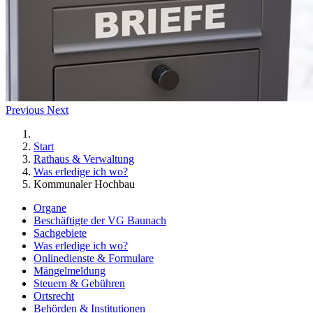
Previous
Next
Start
Rathaus & Verwaltung
Was erledige ich wo?
Kommunaler Hochbau
Organe
Beschäftigte der VG Baunach
Sachgebiete
Was erledige ich wo?
Onlinedienste & Formulare
Mängelmeldung
Steuern & Gebühren
Ortsrecht
Behörden & Institutionen