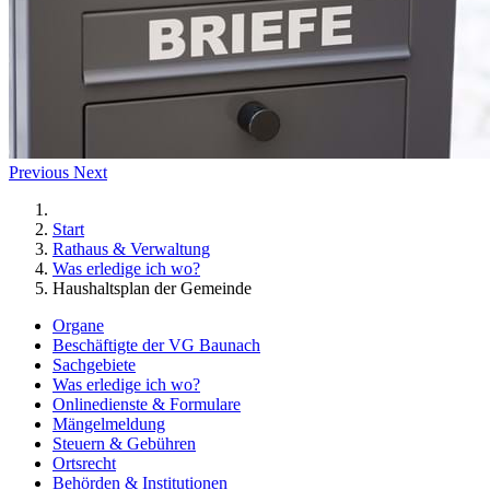
Previous
Next
Start
Rathaus & Verwaltung
Was erledige ich wo?
Haushaltsplan der Gemeinde
Organe
Beschäftigte der VG Baunach
Sachgebiete
Was erledige ich wo?
Onlinedienste & Formulare
Mängelmeldung
Steuern & Gebühren
Ortsrecht
Behörden & Institutionen