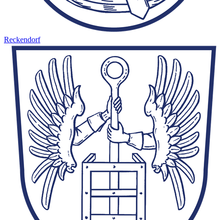
Reckendorf