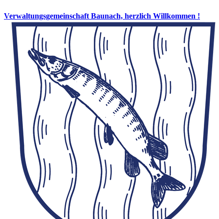
Verwaltungsgemeinschaft Baunach, herzlich Willkommen !