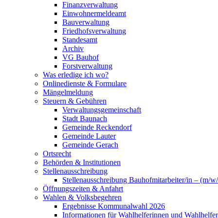
Finanzverwaltung
Einwohnermeldeamt
Bauverwaltung
Friedhofsverwaltung
Standesamt
Archiv
VG Bauhof
Forstverwaltung
Was erledige ich wo?
Onlinedienste & Formulare
Mängelmeldung
Steuern & Gebühren
Verwaltungsgemeinschaft
Stadt Baunach
Gemeinde Reckendorf
Gemeinde Lauter
Gemeinde Gerach
Ortsrecht
Behörden & Institutionen
Stellenausschreibung
Stellenausschreibung Bauhofmitarbeiter/in – (m/w/
Öffnungszeiten & Anfahrt
Wahlen & Volksbegehren
Ergebnisse Kommunalwahl 2026
Informationen für Wahlhelferinnen und Wahlhelfer