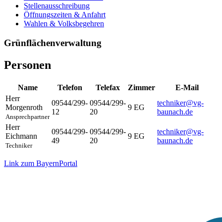
Stellenausschreibung
Öffnungszeiten & Anfahrt
Wahlen & Volksbegehren
Grünflächenverwaltung
Personen
Name
Telefon
Telefax
Zimmer
E-Mail
Herr
09544/299-
09544/299-
techniker@vg-
Morgenroth
9 EG
12
20
baunach.de
Ansprechpartner
Herr
09544/299-
09544/299-
techniker@vg-
Eichmann
9 EG
49
20
baunach.de
Techniker
Link zum BayernPortal