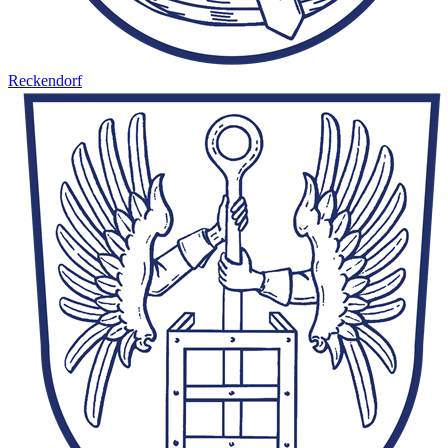
Reckendorf