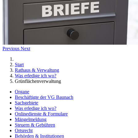
Previous
Next
Start
Rathaus & Verwaltung
Was erledige ich wo?
Grünflächenverwaltung
Organe
Beschäftigte der VG Baunach
Sachgebiete
Was erledige ich wo?
Onlinedienste & Formulare
Mängelmeldung
Steuern & Gebühren
Ortsrecht
Behörden & Institutionen