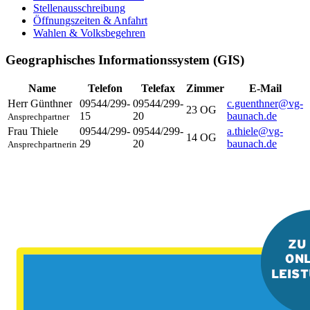
Stellenausschreibung
Öffnungszeiten & Anfahrt
Wahlen & Volksbegehren
Geographisches Informationssystem (GIS)
Name
Telefon
Telefax
Zimmer
E-Mail
Herr
Günthner
09544/299-
09544/299-
c.guenthner@vg-
23 OG
15
20
baunach.de
Ansprechpartner
Frau
Thiele
09544/299-
09544/299-
a.thiele@vg-
14 OG
29
20
baunach.de
Ansprechpartnerin