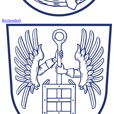
Reckendorf