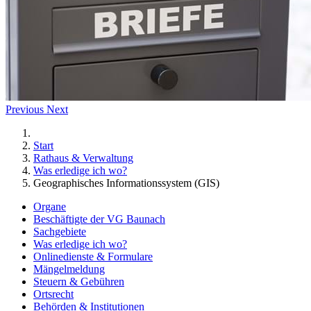
Previous
Next
Start
Rathaus & Verwaltung
Was erledige ich wo?
Geographisches Informationssystem (GIS)
Organe
Beschäftigte der VG Baunach
Sachgebiete
Was erledige ich wo?
Onlinedienste & Formulare
Mängelmeldung
Steuern & Gebühren
Ortsrecht
Behörden & Institutionen