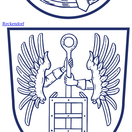
Reckendorf