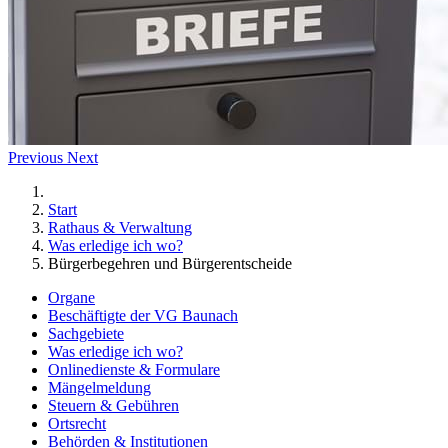
Previous
Next
Start
Rathaus & Verwaltung
Was erledige ich wo?
Bürgerbegehren und Bürgerentscheide
Organe
Beschäftigte der VG Baunach
Sachgebiete
Was erledige ich wo?
Onlinedienste & Formulare
Mängelmeldung
Steuern & Gebühren
Ortsrecht
Behörden & Institutionen