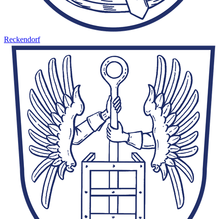
Reckendorf