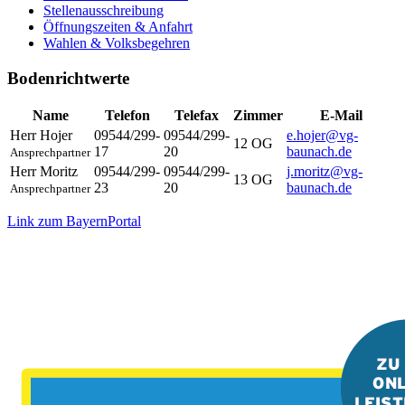
Stellenausschreibung
Öffnungszeiten & Anfahrt
Wahlen & Volksbegehren
Bodenrichtwerte
Name
Telefon
Telefax
Zimmer
E-Mail
Herr
Hojer
09544/299-
09544/299-
e.hojer@vg-
12 OG
17
20
baunach.de
Ansprechpartner
Herr
Moritz
09544/299-
09544/299-
j.moritz@vg-
13 OG
23
20
baunach.de
Ansprechpartner
Link zum BayernPortal