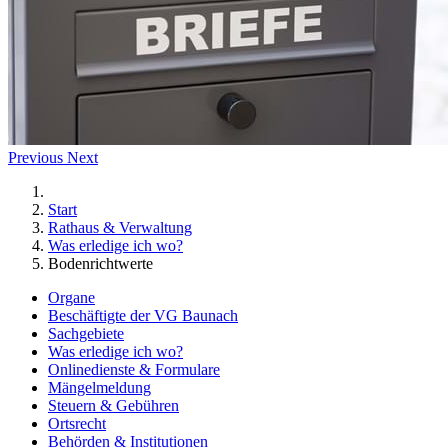
Previous
Next
Start
Rathaus & Verwaltung
Was erledige ich wo?
Bodenrichtwerte
Organe
Beschäftigte der VG Baunach
Sachgebiete
Was erledige ich wo?
Onlinedienste & Formulare
Mängelmeldung
Steuern & Gebühren
Ortsrecht
Behörden & Institutionen