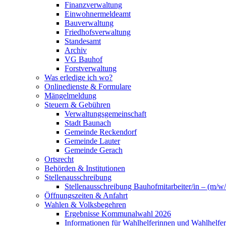
Finanzverwaltung
Einwohnermeldeamt
Bauverwaltung
Friedhofsverwaltung
Standesamt
Archiv
VG Bauhof
Forstverwaltung
Was erledige ich wo?
Onlinedienste & Formulare
Mängelmeldung
Steuern & Gebühren
Verwaltungsgemeinschaft
Stadt Baunach
Gemeinde Reckendorf
Gemeinde Lauter
Gemeinde Gerach
Ortsrecht
Behörden & Institutionen
Stellenausschreibung
Stellenausschreibung Bauhofmitarbeiter/in – (m/w/
Öffnungszeiten & Anfahrt
Wahlen & Volksbegehren
Ergebnisse Kommunalwahl 2026
Informationen für Wahlhelferinnen und Wahlhelfer