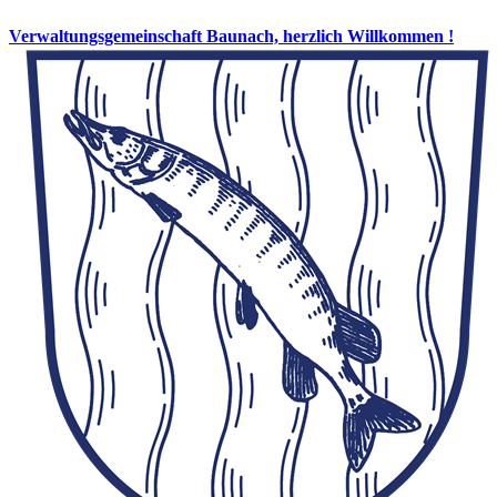
Verwaltungsgemeinschaft Baunach, herzlich Willkommen !