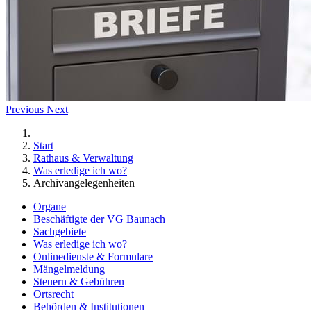
Previous
Next
Start
Rathaus & Verwaltung
Was erledige ich wo?
Archivangelegenheiten
Organe
Beschäftigte der VG Baunach
Sachgebiete
Was erledige ich wo?
Onlinedienste & Formulare
Mängelmeldung
Steuern & Gebühren
Ortsrecht
Behörden & Institutionen