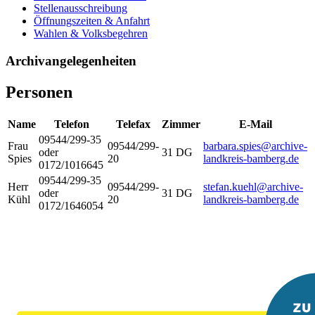
Stellenausschreibung
Öffnungszeiten & Anfahrt
Wahlen & Volksbegehren
Archivangelegenheiten
Personen
Name
Telefon
Telefax
Zimmer
E-Mail
09544/299-35
Frau
09544/299-
barbara.spies@archive-
oder
31 DG
Spies
20
landkreis-bamberg.de
0172/1016645
09544/299-35
Herr
09544/299-
stefan.kuehl@archive-
oder
31 DG
Kühl
20
landkreis-bamberg.de
0172/1646054