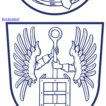
Reckendorf