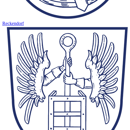
Reckendorf