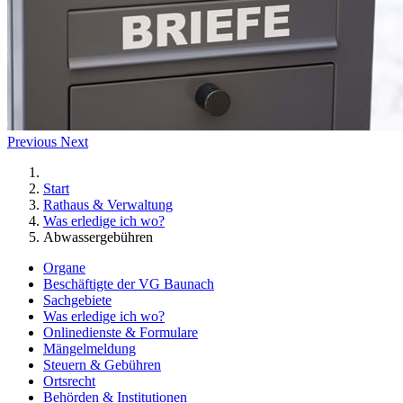
Previous
Next
Start
Rathaus & Verwaltung
Was erledige ich wo?
Abwassergebühren
Organe
Beschäftigte der VG Baunach
Sachgebiete
Was erledige ich wo?
Onlinedienste & Formulare
Mängelmeldung
Steuern & Gebühren
Ortsrecht
Behörden & Institutionen