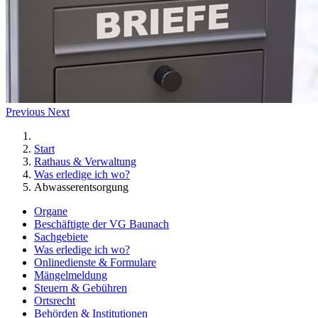
Previous
Next
Start
Rathaus & Verwaltung
Was erledige ich wo?
Abwasserentsorgung
Organe
Beschäftigte der VG Baunach
Sachgebiete
Was erledige ich wo?
Onlinedienste & Formulare
Mängelmeldung
Steuern & Gebühren
Ortsrecht
Behörden & Institutionen