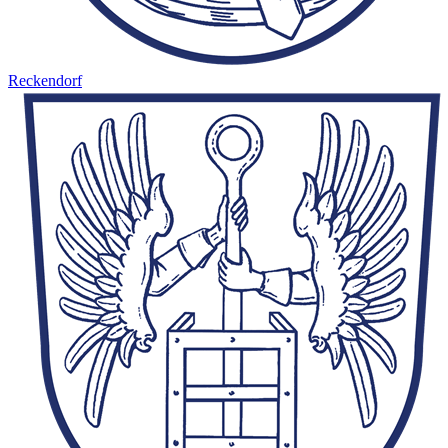
Reckendorf