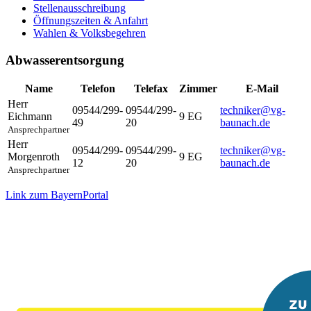
Stellenausschreibung
Öffnungszeiten & Anfahrt
Wahlen & Volksbegehren
Abwasserentsorgung
Name
Telefon
Telefax
Zimmer
E-Mail
Herr
09544/299-
09544/299-
techniker@vg-
Eichmann
9 EG
49
20
baunach.de
Ansprechpartner
Herr
09544/299-
09544/299-
techniker@vg-
Morgenroth
9 EG
12
20
baunach.de
Ansprechpartner
Link zum BayernPortal