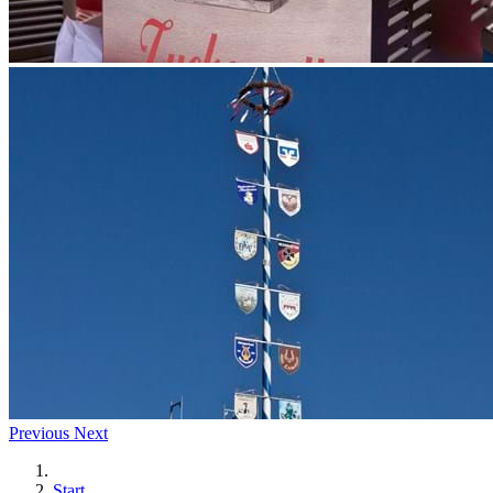
Previous
Next
Start