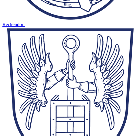
Reckendorf