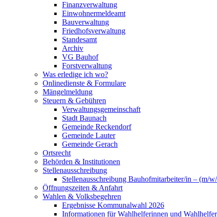
Finanzverwaltung
Einwohnermeldeamt
Bauverwaltung
Friedhofsverwaltung
Standesamt
Archiv
VG Bauhof
Forstverwaltung
Was erledige ich wo?
Onlinedienste & Formulare
Mängelmeldung
Steuern & Gebühren
Verwaltungsgemeinschaft
Stadt Baunach
Gemeinde Reckendorf
Gemeinde Lauter
Gemeinde Gerach
Ortsrecht
Behörden & Institutionen
Stellenausschreibung
Stellenausschreibung Bauhofmitarbeiter/in – (m/w/
Öffnungszeiten & Anfahrt
Wahlen & Volksbegehren
Ergebnisse Kommunalwahl 2026
Informationen für Wahlhelferinnen und Wahlhelfer