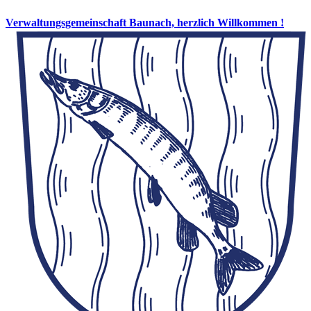
Verwaltungsgemeinschaft Baunach, herzlich Willkommen !