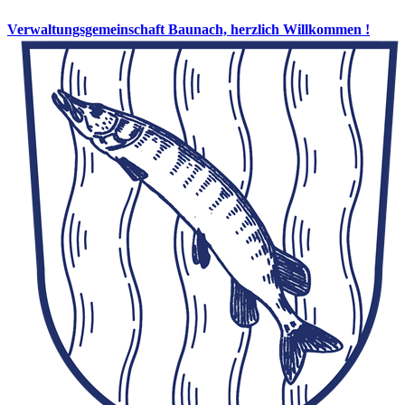
Verwaltungsgemeinschaft Baunach, herzlich Willkommen !