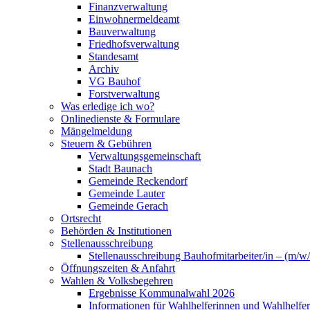
Finanzverwaltung
Einwohnermeldeamt
Bauverwaltung
Friedhofsverwaltung
Standesamt
Archiv
VG Bauhof
Forstverwaltung
Was erledige ich wo?
Onlinedienste & Formulare
Mängelmeldung
Steuern & Gebühren
Verwaltungsgemeinschaft
Stadt Baunach
Gemeinde Reckendorf
Gemeinde Lauter
Gemeinde Gerach
Ortsrecht
Behörden & Institutionen
Stellenausschreibung
Stellenausschreibung Bauhofmitarbeiter/in – (m/w/
Öffnungszeiten & Anfahrt
Wahlen & Volksbegehren
Ergebnisse Kommunalwahl 2026
Informationen für Wahlhelferinnen und Wahlhelfer