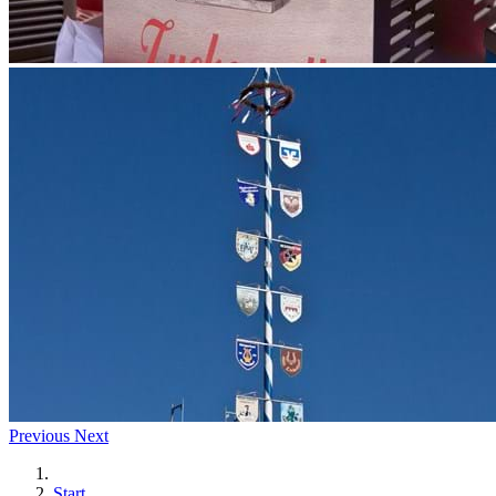
Previous
Next
Start