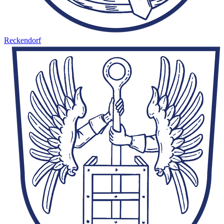
Reckendorf