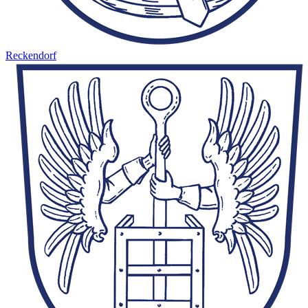
Reckendorf