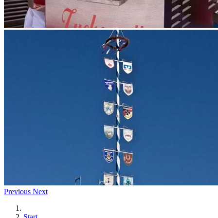
Previous
Next
Start