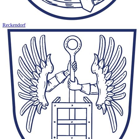
Reckendorf