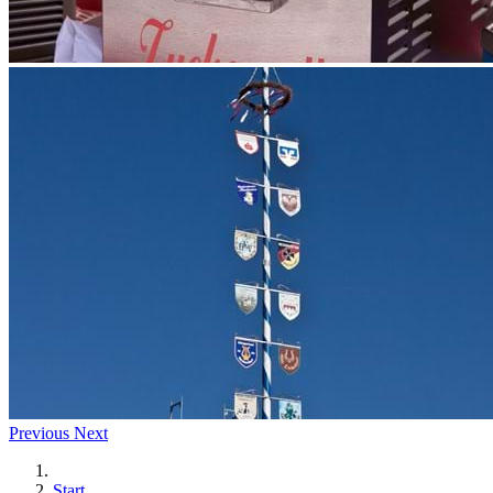
Previous
Next
Start