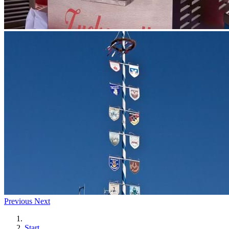
Previous
Next
Start