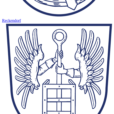
Reckendorf