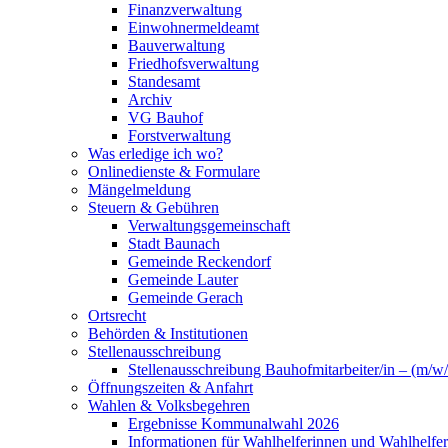
Finanzverwaltung
Einwohnermeldeamt
Bauverwaltung
Friedhofsverwaltung
Standesamt
Archiv
VG Bauhof
Forstverwaltung
Was erledige ich wo?
Onlinedienste & Formulare
Mängelmeldung
Steuern & Gebühren
Verwaltungsgemeinschaft
Stadt Baunach
Gemeinde Reckendorf
Gemeinde Lauter
Gemeinde Gerach
Ortsrecht
Behörden & Institutionen
Stellenausschreibung
Stellenausschreibung Bauhofmitarbeiter/in – (m/w/
Öffnungszeiten & Anfahrt
Wahlen & Volksbegehren
Ergebnisse Kommunalwahl 2026
Informationen für Wahlhelferinnen und Wahlhelfer