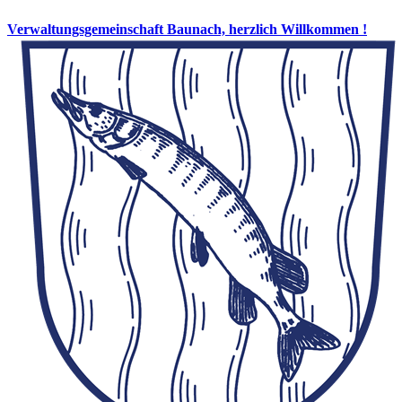
Verwaltungsgemeinschaft Baunach, herzlich Willkommen !