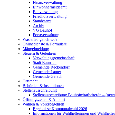
Finanzverwaltung
Einwohnermeldeamt
Bauverwaltung
Friedhofsverwaltung
Standesamt
Archiv
VG Bauhof
Forstverwaltung
Was erledige ich wo?
Onlinedienste & Formulare
Mängelmeldung
Steuern & Gebühren
Verwaltungsgemeinschaft
Stadt Baunach
Gemeinde Reckendorf
Gemeinde Lauter
Gemeinde Gerach
Ortsrecht
Behörden & Institutionen
Stellenausschreibung
Stellenausschreibung Bauhofmitarbeiter/in – (m/w/
Öffnungszeiten & Anfahrt
Wahlen & Volksbegehren
Ergebnisse Kommunalwahl 2026
Informationen für Wahlhelferinnen und Wahlhelfer