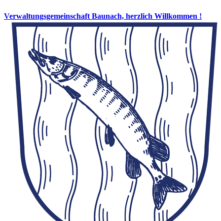
Verwaltungsgemeinschaft Baunach, herzlich Willkommen !