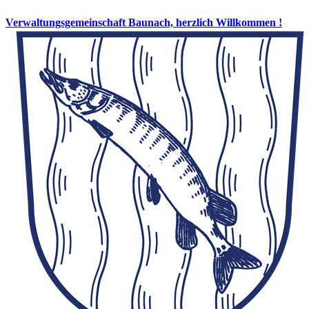
Verwaltungsgemeinschaft Baunach, herzlich Willkommen !