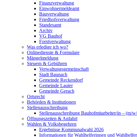
Finanzverwaltung
Einwohnermeldeamt
Bauverwaltung
Friedhofsverwaltung
Standesamt
Archiv
VG Bauhof
Forstverwaltung
Was erledige ich wo?
Onlinedienste & Formulare
Mängelmeldung
Steuern & Gebühren
Verwaltungsgemeinschaft
Stadt Baunach
Gemeinde Reckendorf
Gemeinde Lauter
Gemeinde Gerach
Ortsrecht
Behörden & Institutionen
Stellenausschreibung
Stellenausschreibung Bauhofmitarbeiter/in – (m/w/
Öffnungszeiten & Anfahrt
Wahlen & Volksbegehren
Ergebnisse Kommunalwahl 2026
Informationen für Wahlhelferinnen und Wahlhelfer