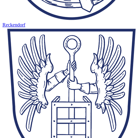
Reckendorf