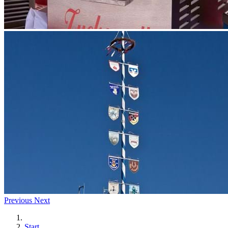
Previous
Next
Start