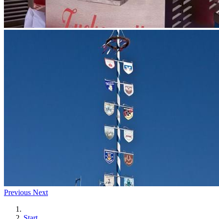
Previous
Next
Start