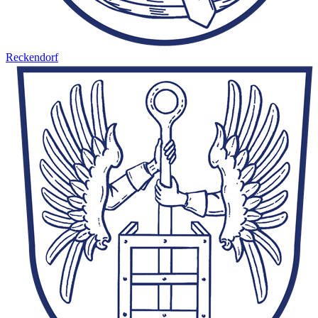
Reckendorf