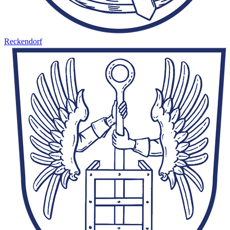
Reckendorf