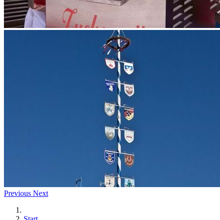
Previous
Next
Start