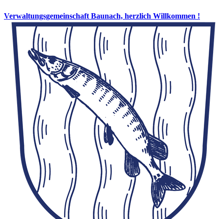
Verwaltungsgemeinschaft Baunach, herzlich Willkommen !