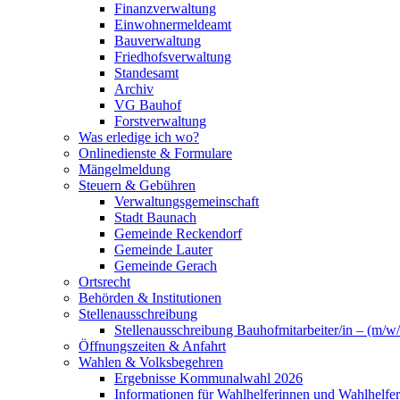
Finanzverwaltung
Einwohnermeldeamt
Bauverwaltung
Friedhofsverwaltung
Standesamt
Archiv
VG Bauhof
Forstverwaltung
Was erledige ich wo?
Onlinedienste & Formulare
Mängelmeldung
Steuern & Gebühren
Verwaltungsgemeinschaft
Stadt Baunach
Gemeinde Reckendorf
Gemeinde Lauter
Gemeinde Gerach
Ortsrecht
Behörden & Institutionen
Stellenausschreibung
Stellenausschreibung Bauhofmitarbeiter/in – (m/w/
Öffnungszeiten & Anfahrt
Wahlen & Volksbegehren
Ergebnisse Kommunalwahl 2026
Informationen für Wahlhelferinnen und Wahlhelfer