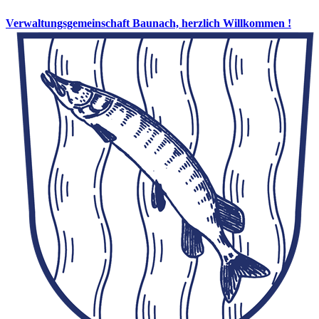
Verwaltungsgemeinschaft Baunach, herzlich Willkommen !