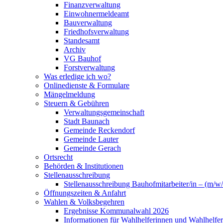
Finanzverwaltung
Einwohnermeldeamt
Bauverwaltung
Friedhofsverwaltung
Standesamt
Archiv
VG Bauhof
Forstverwaltung
Was erledige ich wo?
Onlinedienste & Formulare
Mängelmeldung
Steuern & Gebühren
Verwaltungsgemeinschaft
Stadt Baunach
Gemeinde Reckendorf
Gemeinde Lauter
Gemeinde Gerach
Ortsrecht
Behörden & Institutionen
Stellenausschreibung
Stellenausschreibung Bauhofmitarbeiter/in – (m/w/
Öffnungszeiten & Anfahrt
Wahlen & Volksbegehren
Ergebnisse Kommunalwahl 2026
Informationen für Wahlhelferinnen und Wahlhelfer