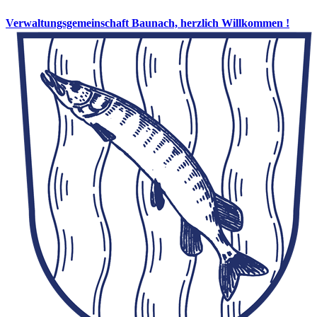
Verwaltungsgemeinschaft Baunach, herzlich Willkommen !