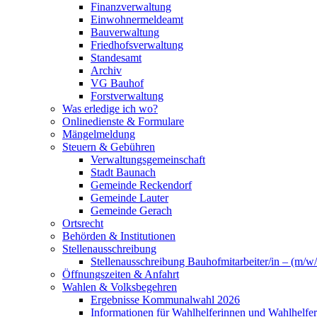
Finanzverwaltung
Einwohnermeldeamt
Bauverwaltung
Friedhofsverwaltung
Standesamt
Archiv
VG Bauhof
Forstverwaltung
Was erledige ich wo?
Onlinedienste & Formulare
Mängelmeldung
Steuern & Gebühren
Verwaltungsgemeinschaft
Stadt Baunach
Gemeinde Reckendorf
Gemeinde Lauter
Gemeinde Gerach
Ortsrecht
Behörden & Institutionen
Stellenausschreibung
Stellenausschreibung Bauhofmitarbeiter/in – (m/w/
Öffnungszeiten & Anfahrt
Wahlen & Volksbegehren
Ergebnisse Kommunalwahl 2026
Informationen für Wahlhelferinnen und Wahlhelfer