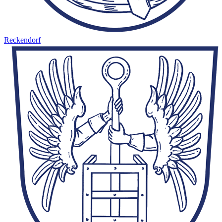
Reckendorf