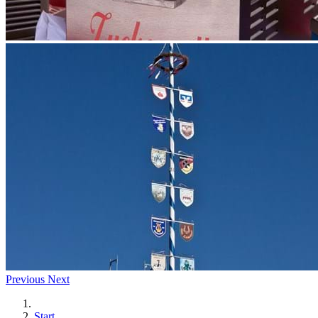
Previous
Next
Start