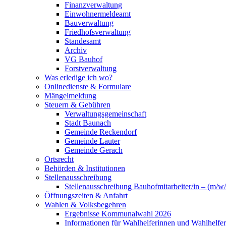
Finanzverwaltung
Einwohnermeldeamt
Bauverwaltung
Friedhofsverwaltung
Standesamt
Archiv
VG Bauhof
Forstverwaltung
Was erledige ich wo?
Onlinedienste & Formulare
Mängelmeldung
Steuern & Gebühren
Verwaltungsgemeinschaft
Stadt Baunach
Gemeinde Reckendorf
Gemeinde Lauter
Gemeinde Gerach
Ortsrecht
Behörden & Institutionen
Stellenausschreibung
Stellenausschreibung Bauhofmitarbeiter/in – (m/w/
Öffnungszeiten & Anfahrt
Wahlen & Volksbegehren
Ergebnisse Kommunalwahl 2026
Informationen für Wahlhelferinnen und Wahlhelfer