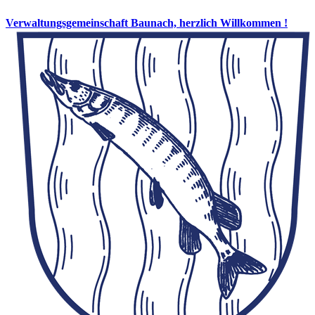
Verwaltungsgemeinschaft Baunach, herzlich Willkommen !