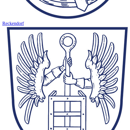
Reckendorf