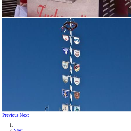
Previous
Next
Start