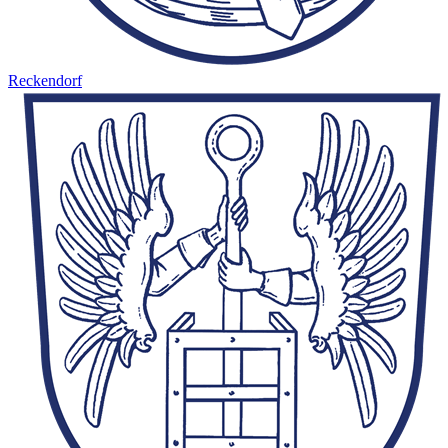
Reckendorf