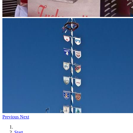
Previous
Next
Start