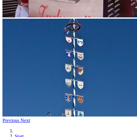
Previous
Next
Start