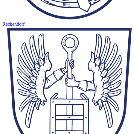
Reckendorf