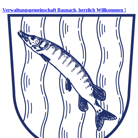
Verwaltungsgemeinschaft Baunach, herzlich Willkommen !