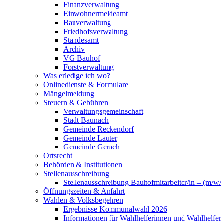
Finanzverwaltung
Einwohnermeldeamt
Bauverwaltung
Friedhofsverwaltung
Standesamt
Archiv
VG Bauhof
Forstverwaltung
Was erledige ich wo?
Onlinedienste & Formulare
Mängelmeldung
Steuern & Gebühren
Verwaltungsgemeinschaft
Stadt Baunach
Gemeinde Reckendorf
Gemeinde Lauter
Gemeinde Gerach
Ortsrecht
Behörden & Institutionen
Stellenausschreibung
Stellenausschreibung Bauhofmitarbeiter/in – (m/w/
Öffnungszeiten & Anfahrt
Wahlen & Volksbegehren
Ergebnisse Kommunalwahl 2026
Informationen für Wahlhelferinnen und Wahlhelfer