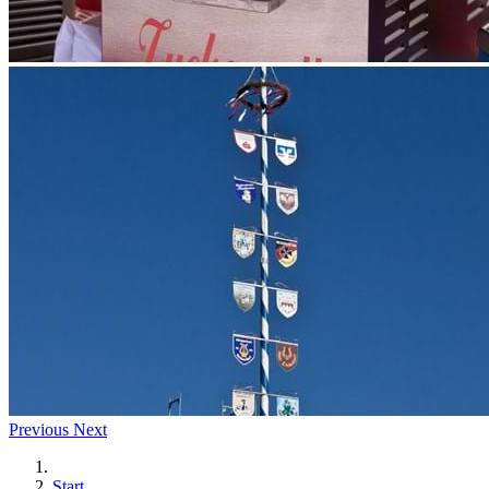
Previous
Next
Start