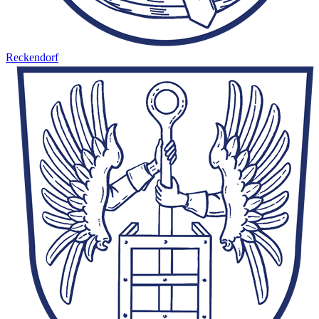
Reckendorf