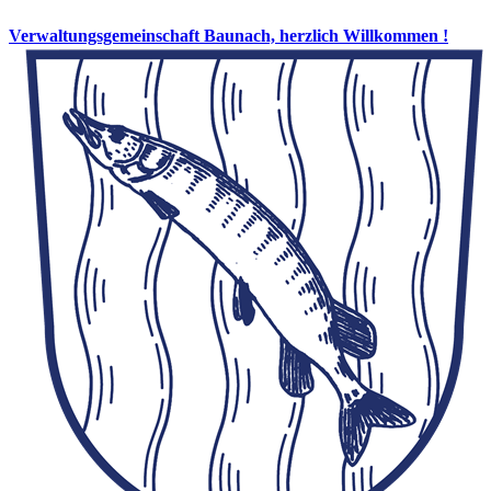
Verwaltungsgemeinschaft Baunach, herzlich Willkommen !