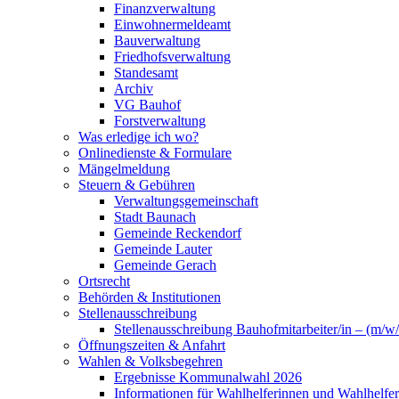
Finanzverwaltung
Einwohnermeldeamt
Bauverwaltung
Friedhofsverwaltung
Standesamt
Archiv
VG Bauhof
Forstverwaltung
Was erledige ich wo?
Onlinedienste & Formulare
Mängelmeldung
Steuern & Gebühren
Verwaltungsgemeinschaft
Stadt Baunach
Gemeinde Reckendorf
Gemeinde Lauter
Gemeinde Gerach
Ortsrecht
Behörden & Institutionen
Stellenausschreibung
Stellenausschreibung Bauhofmitarbeiter/in – (m/w/
Öffnungszeiten & Anfahrt
Wahlen & Volksbegehren
Ergebnisse Kommunalwahl 2026
Informationen für Wahlhelferinnen und Wahlhelfer