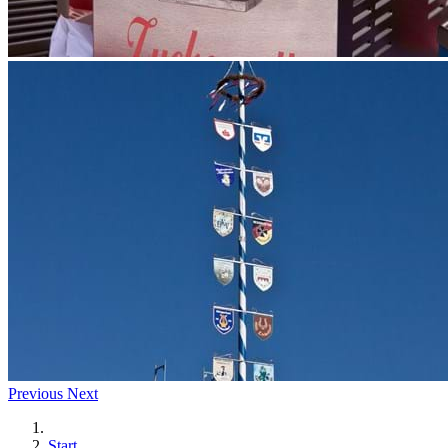
Previous
Next
Start