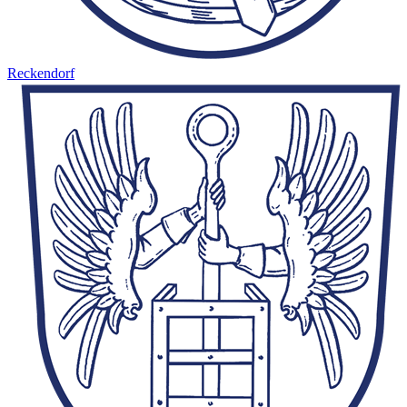
Reckendorf