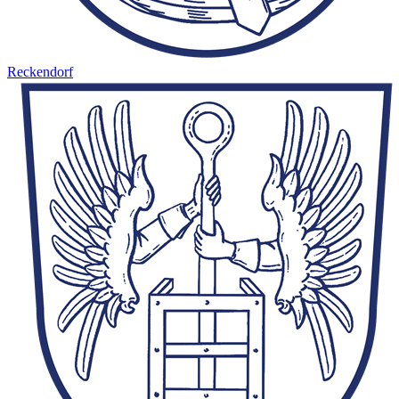
Reckendorf