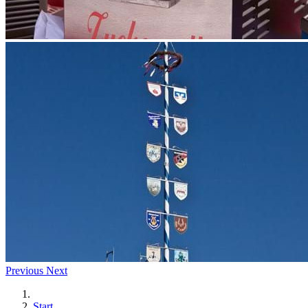
Previous
Next
Start