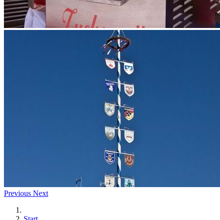
Previous
Next
Start