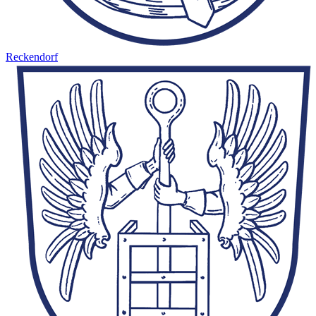
Reckendorf