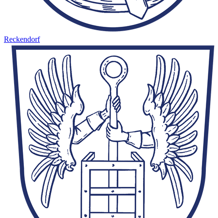
Reckendorf