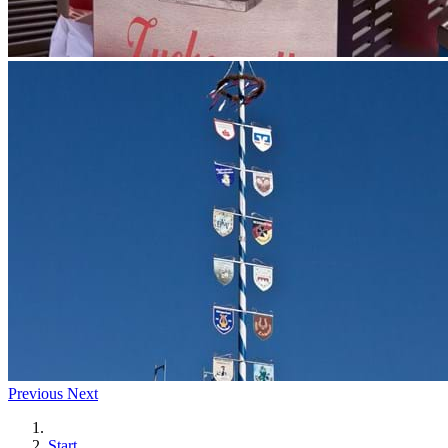
Previous
Next
Start