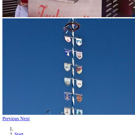
Previous
Next
Start