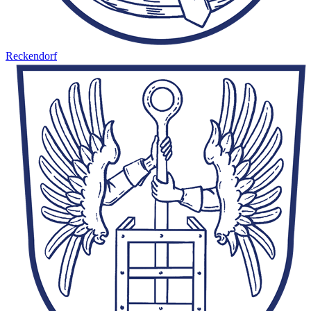
Reckendorf