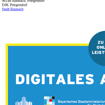
96148
Baunach, Priegendorf
DJK Priegendorf
Stadt Baunach