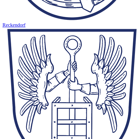
Reckendorf