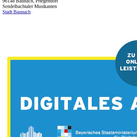
96148
Baunach, Priegendorf
Sendelbachtaler Musikanten
Stadt Baunach