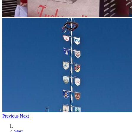
Previous
Next
Start