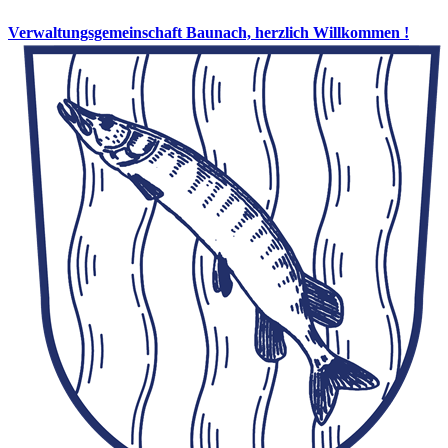
Verwaltungsgemeinschaft Baunach, herzlich Willkommen !