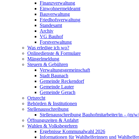
Finanzverwaltung
Einwohnermeldeamt
Bauverwaltung
Friedhofsverwaltung
Standesamt
Archiv
VG Bauhof
Forstverwaltung
Was erledige ich wo?
Onlinedienste & Formulare
Mängelmeldung
Steuern & Gebühren
Verwaltungsgemeinschaft
Stadt Baunach
Gemeinde Reckendorf
Gemeinde Lauter
Gemeinde Gerach
Ortsrecht
Behörden & Institutionen
Stellenausschreibung
Stellenausschreibung Bauhofmitarbeiter/in – (m/w/
Öffnungszeiten & Anfahrt
Wahlen & Volksbegehren
Ergebnisse Kommunalwahl 2026
Informationen für Wahlhelferinnen und Wahlhelfer