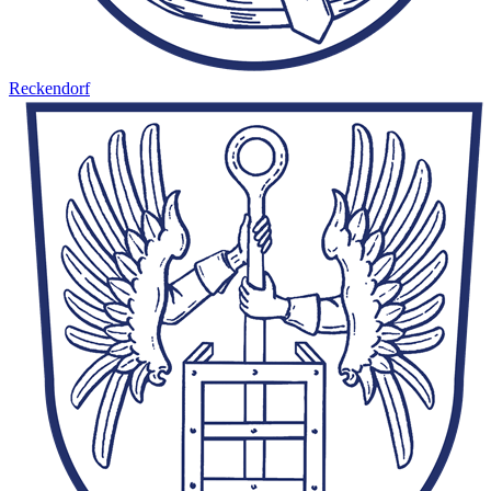
Reckendorf