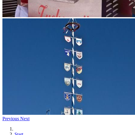
Previous
Next
Start